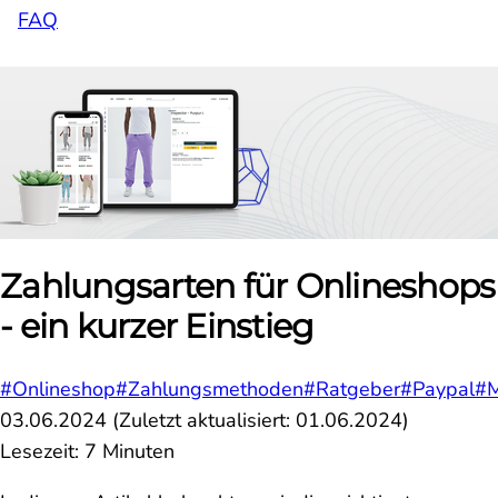
FAQ
Zahlungsarten für Onlineshops
- ein kurzer Einstieg
#Onlineshop
#Zahlungsmethoden
#Ratgeber
#Paypal
#M
03.06.2024
(Zuletzt aktualisiert:
01.06.2024
)
Lesezeit: 7 Minuten