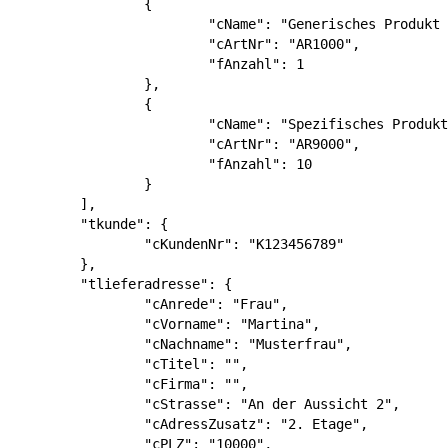
		{

			"cName": "Generisches Produkt 1",

			"cArtNr": "AR1000",

			"fAnzahl": 1

		},

		{

			"cName": "Spezifisches Produkt 1",

			"cArtNr": "AR9000",

			"fAnzahl": 10

		}

	],

	"tkunde": {

		"cKundenNr": "K123456789"

	},

	"tlieferadresse": {

		"cAnrede": "Frau",

		"cVorname": "Martina",

		"cNachname": "Musterfrau",

		"cTitel": "",

		"cFirma": "",

		"cStrasse": "An der Aussicht 2",

		"cAdressZusatz": "2. Etage",

		"cPLZ": "10000",
