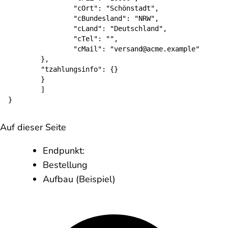
		"cOrt": "Schönstadt",

		"cBundesland": "NRW",

		"cLand": "Deutschland",

		"cTel": "",

		"cMail": "versand@acme.example"

	},

	"tzahlungsinfo": {}

	}

	]

}
Auf dieser Seite
Endpunkt:
Bestellung
Aufbau (Beispiel)